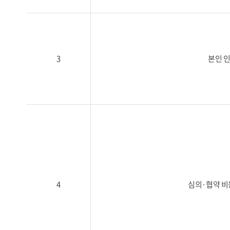
3
본인 
4
심의·협약 비