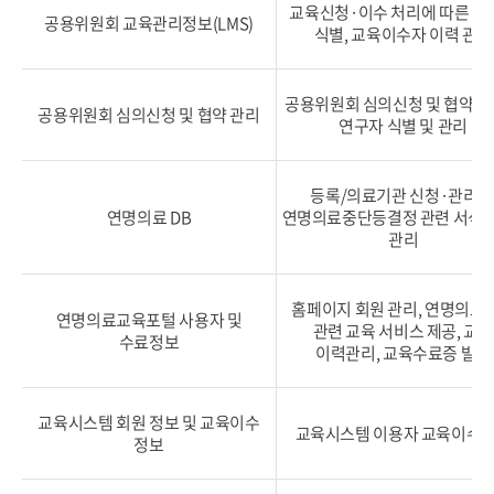
교육신청·이수 처리에 따른 이
공용위원회 교육관리정보(LMS)
식별, 교육이수자 이력 관리
공용위원회 심의신청 및 협약
관
공용위원회 심의신청 및 협약 관리
연구자 식별 및 관리
등록/의료기관 신청·관리 
연명의료 DB
연명의료중단등결정 관련
서식 
관리
홈페이지 회원 관리, 연명의료
연명의료교육포털
사용자 및
관련 교육 서비스 제공,
교육
수료정보
이력관리, 교육수료증 발급
교육시스템 회원 정보
및 교육이수
교육시스템 이용자
교육이수
정보